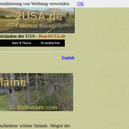
ersonalisierung von Werbung verwenden.
OK
 Stränden der USA
-
BeachUSA.de
English
erschiedene schöne Strände. Wegen der