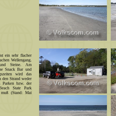
t ein sehr flacher
lachen Wellengang.
und Steine. Am
ine Snack Bar und
gszeiten wird das
n den Strand weder
s Parken bzw. der
 Beach State Park
n muß (Stand: Mai