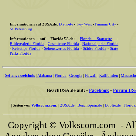
Informationen auf 2USA.de:
Drehorte
-
Key West
-
Panama City
-
St. Petersburg
Informationen auf Florida
XL
.de:
Florida Startseite
-
Bildergalerie Florida
-
Geschichte Florida
-
Nationalparks Florida
-
Reisetips Florida
-
Sehenswertes Florida
-
Städte Florida
-
State
Parks Florida
|
Seitenverzeichnis
|
Alabama
|
Florida
|
Georgia
|
Hawaii
|
Kalifornien
|
Massachu
BeachUSA.de auf:
-
Facebook
-
Forum US
|
Seiten von
Volkscom.com
:
|
2USA.de
|
BeachSpain.de
|
Doolie.de
|
Florida
Copyright © Volkscom.com - All 
Angaben ohne Gewähr - Änderunge