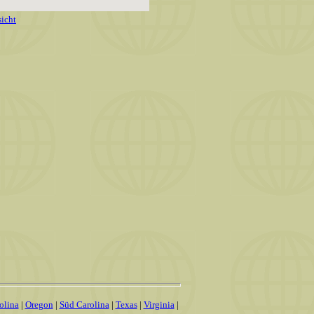
icht
olina
|
Oregon
|
Süd Carolina
|
Texas
|
Virginia
|