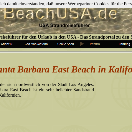
 sich damit einverstanden, daß unsere Werbepartner Cookies für die P
iseführer für den Urlaub in den USA
-
Das Strandportal zu den
anta Barbara East Beach in Kalifo
det sich nordwestlich von der Stadt Los Angeles.
bara East Beach ist ein sehr beliebter Sandstrand
Kalifornien.