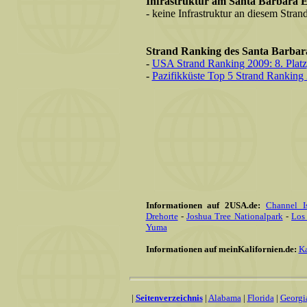
Infrastruktur am Santa Barbara E
- keine Infrastruktur an diesem Stra
Strand Ranking des Santa Barbar
-
USA Strand Ranking 2009: 8. Platz
-
Pazifikküste Top 5 Strand Ranking 
Informationen auf 2USA.de:
Channel I
Drehorte
-
Joshua Tree Nationalpark
-
Los
Yuma
Informationen auf meinKalifornien.de:
Ka
|
Seitenverzeichnis
|
Alabama
|
Florida
|
Georgi