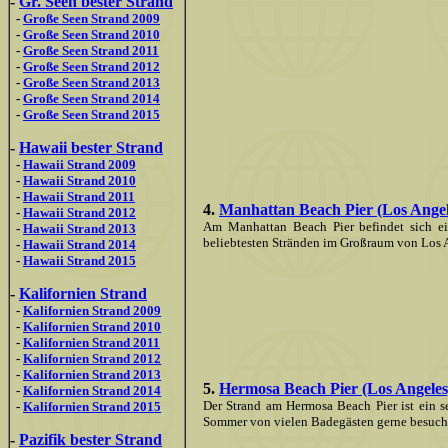
-
Gr. Seen bester Strand
-
Große Seen Strand 2009
-
Große Seen Strand 2010
-
Große Seen Strand 2011
-
Große Seen Strand 2012
-
Große Seen Strand 2013
-
Große Seen Strand 2014
-
Große Seen Strand 2015
-
Hawaii bester Strand
-
Hawaii Strand 2009
-
Hawaii Strand 2010
-
Hawaii Strand 2011
4.
Manhattan Beach Pier (Los Angele
-
Hawaii Strand 2012
Am Manhattan Beach Pier befindet sich ein
-
Hawaii Strand 2013
beliebtesten Stränden im Großraum von Los 
-
Hawaii Strand 2014
-
Hawaii Strand 2015
-
Kalifornien Strand
-
Kalifornien Strand 2009
-
Kalifornien Strand 2010
-
Kalifornien Strand 2011
-
Kalifornien Strand 2012
-
Kalifornien Strand 2013
5.
Hermosa Beach Pier (Los Angeles)
-
Kalifornien Strand 2014
Der Strand am Hermosa Beach Pier ist ein se
-
Kalifornien Strand 2015
Sommer von vielen Badegästen gerne besucht
-
Pazifik bester Strand