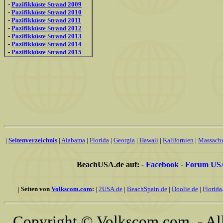
-
Pazifikküste Strand 2009
-
Pazifikküste Strand 2010
-
Pazifikküste Strand 2011
-
Pazifikküste Strand 2012
-
Pazifikküste Strand 2013
-
Pazifikküste Strand 2014
-
Pazifikküste Strand 2015
|
Seitenverzeichnis
|
Alabama
|
Florida
|
Georgia
|
Hawaii
|
Kalifornien
|
Massachu
BeachUSA.de auf:
-
Facebook
-
Forum US
|
Seiten von
Volkscom.com
:
|
2USA.de
|
BeachSpain.de
|
Doolie.de
|
Florida
Copyright © Volkscom.com - All 