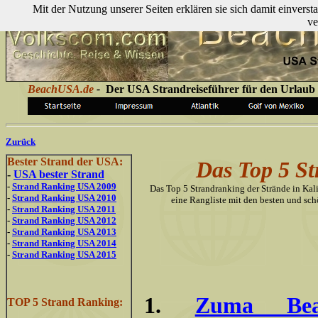
Mit der Nutzung unserer Seiten erklären sie sich damit einver
ve
BeachUSA.de
-
Der USA Strandreiseführer für den Urlaub
Zurück
Bester Strand der USA:
Das Top 5 St
-
USA bester Strand
-
Strand Ranking USA 2009
Das Top 5 Strandranking der Strände in Kalif
-
Strand Ranking USA 2010
eine Rangliste mit den besten und schö
-
Strand Ranking USA 2011
-
Strand Ranking USA 2012
-
Strand Ranking USA 2013
-
Strand Ranking USA 2014
-
Strand Ranking USA 2015
1.
Zuma Bea
TOP 5 Strand Ranking: