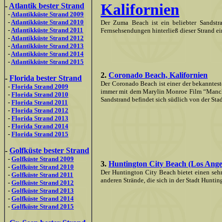
Kalifornien
-
Atlantik bester Strand
-
Atlantikküste Strand 2009
-
Atlantikküste Strand 2010
Der Zuma Beach ist ein beliebter Sandstr
-
Atlantikküste Strand 2011
Fernsehsendungen hinterließ dieser Strand ei
-
Atlantikküste Strand 2012
-
Atlantikküste Strand 2013
-
Atlantikküste Strand 2014
-
Atlantikküste Strand 2015
2.
Coronado Beach, Kalifornien
-
Florida bester Strand
Der Coronado Beach ist einer der bekannteste
-
Florida Strand 2009
immer mit dem Marylin Monroe Film “Manch
-
Florida Strand 2010
Sandstrand befindet sich südlich von der Sta
-
Florida Strand 2011
-
Florida Strand 2012
-
Florida Strand 2013
-
Florida Strand 2014
-
Florida Strand 2015
-
Golfküste bester Strand
-
Golfküste Strand 2009
3.
Huntington City Beach (Los Angel
-
Golfküste Strand 2010
Der Huntington City Beach bietet einen sehr
-
Golfküste Strand 2011
anderen Strände, die sich in der Stadt Hunting
-
Golfküste Strand 2012
-
Golfküste Strand 2013
-
Golfküste Strand 2014
-
Golfküste Strand 2015